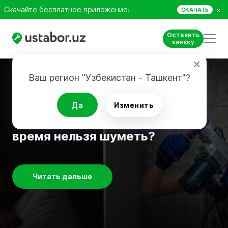
×
Скачайте бесплатное приложение!
СКАЧАТЬ
Оставить
заявку
Ваш регион "Узбекистан - Ташкент"?
Советы по ремонту
Да
Изменить
Ремонт у соседей: в какое
время нельзя шуметь?
Читать дальше