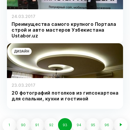
24.03.2017
Преимущества самого крупного Портала
строй и авто мастеров Узбекистана
Ustabor.uz
ДИЗАЙН
23.03.2017
20 фотографий потолков из гипсокартона
для спальни, кухни и гостиной
1
90
91
92
93
94
95
96