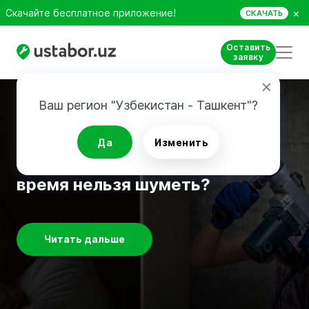
×
Скачайте бесплатное приложение!
СКАЧАТЬ
Оставить
заявку
Ваш регион "Узбекистан - Ташкент"?
Советы по ремонту
Да
Изменить
Ремонт у соседей: в какое
время нельзя шуметь?
Читать дальше