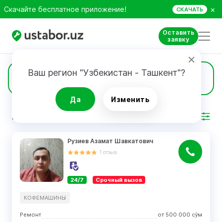
×
Скачайте бесплатное приложение!
СКАЧАТЬ
Оставить
заявку
Ваш регион "Узбекистан - Ташкент"?
47
Кофемашины
Да
Изменить
РЕЗУЛЬТАТ
Фильтр
Рузиев Азамат Шавкатович
1
отзыв
24/7
Срочный вызов
КОФЕМАШИНЫ
Ремонт
от
500 000
сўм