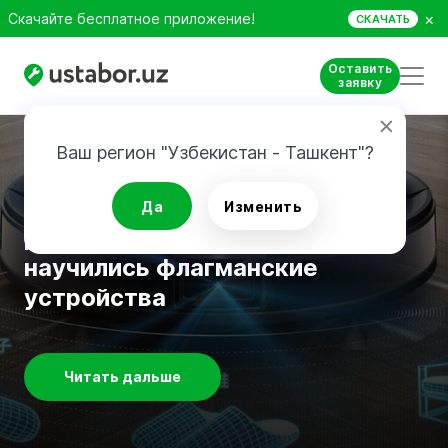
×
Скачайте бесплатное приложение!
СКАЧАТЬ
Оставить
заявку
Ваш регион "Узбекистан - Ташкент"?
Обзоры техники
ТОП самых полезных функций
Да
Изменить
роботов-пылесосов: чему еще
научились флагманские
устройства
Читать дальше