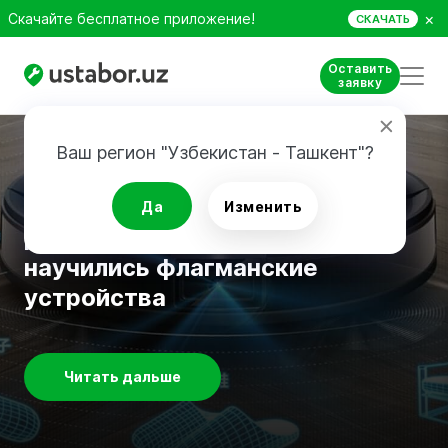
×
Скачайте бесплатное приложение!
СКАЧАТЬ
Оставить
заявку
Ваш регион "Узбекистан - Ташкент"?
Обзоры техники
ТОП самых полезных функций
Да
Изменить
роботов-пылесосов: чему еще
научились флагманские
устройства
Читать дальше