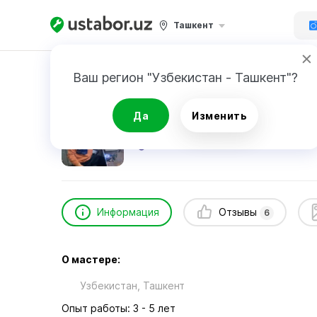
Ташкент
Главная
Ремонт техники
Otabek
Ваш регион "Узбекистан - Ташкент"?
Otabek
Да
Изменить
6
отзывов
Информация
Отзывы
6
О мастере:
Узбекистан, Ташкент
Опыт работы: 3 - 5 лет