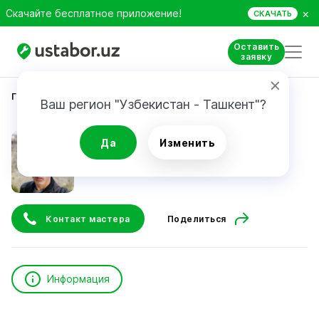
×
Скачайте бесплатное приложение!
СКАЧАТЬ
Оставить
заявку
Главная
Ремонт техники
Ergashev A.
Ваш регион "Узбекистан - Ташкент"?
Ergashev A.
Да
Изменить
Контакт мастера
Поделиться
Информация