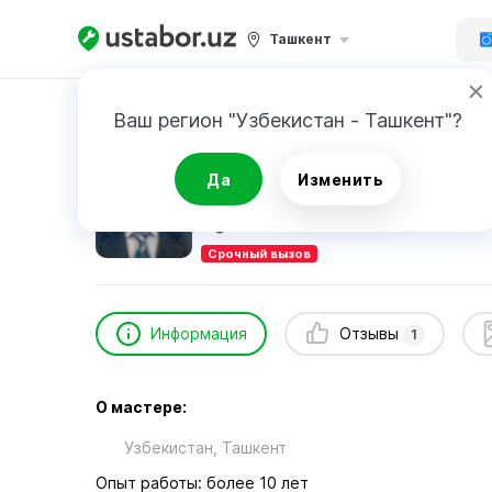
Ташкент
Главная
Ремонт техники
MAROZKA SERVIC
Ваш регион "Узбекистан - Ташкент"?
MAROZKA SERVICE CENTER
Да
Изменить
1
отзыв
Срочный вызов
Информация
Отзывы
1
О мастере:
Узбекистан, Ташкент
Опыт работы: более 10 лет