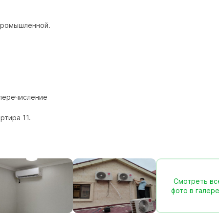
промышленной.

перечисление

артира 11.
Смотреть вс
фото в галер