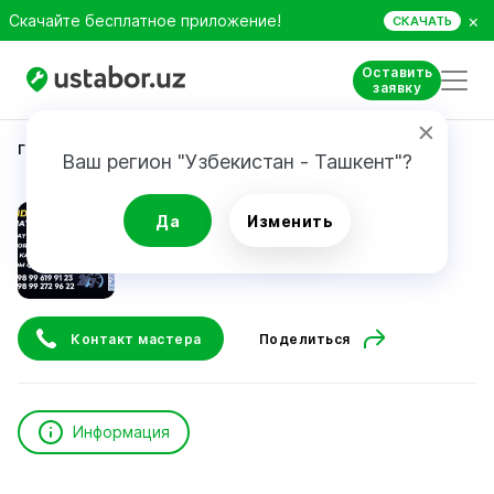
×
Скачайте бесплатное приложение!
СКАЧАТЬ
Оставить
заявку
Главная
Ремонт техники
Bozorov Nurbek
Ваш регион "Узбекистан - Ташкент"?
Bozorov Nurbek
Да
Изменить
Контакт мастера
Поделиться
Информация