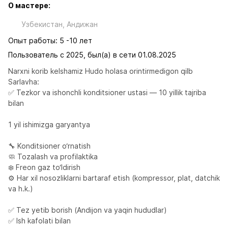
О мастере:
Узбекистан, Андижан
Опыт работы: 5 -10 лет
Пользователь с 2025, был(а) в сети 01.08.2025
Narxni korib kelshamiz Hudo holasa orintirmedigon qilb

Sarlavha:

✅ Tezkor va ishonchli konditsioner ustasi — 10 yillik tajriba 
bilan

1 yil ishimizga garyantya 

🔧 Konditsioner o‘rnatish

🧼 Tozalash va profilaktika

❄️ Freon gaz to‘ldirish

⚙️ Har xil nosozliklarni bartaraf etish (kompressor, plat, datchik 
va h.k.)

✅ Tez yetib borish (Andijon va yaqin hududlar)

✅ Ish kafolati bilan
