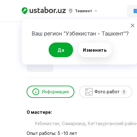
Ташкент
Главная
Ремонт техники
Oqilov Abubakr
Ваш регион "Узбекистан - Ташкент"?
Oqilov Abubakr
Да
Изменить
Информация
Фото работ
1
О мастере:
Узбекистан, Самарканд, Каттакурганский райо
Опыт работы: 5 -10 лет