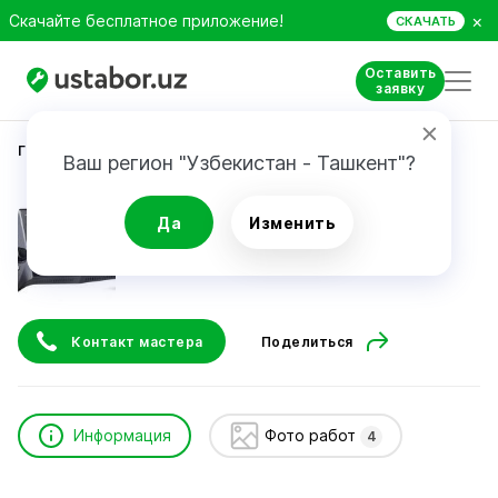
×
Скачайте бесплатное приложение!
СКАЧАТЬ
Оставить
заявку
Главная
Ремонт техники
Азизбек
Ваш регион "Узбекистан - Ташкент"?
Азизбек
Да
Изменить
Контакт мастера
Поделиться
Информация
Фото работ
4