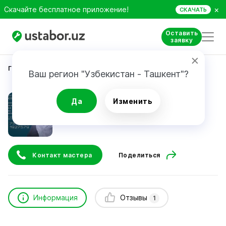
×
Скачайте бесплатное приложение!
СКАЧАТЬ
Оставить
заявку
Главная
Ремонт техники
Абдулазиз
Ваш регион "Узбекистан - Ташкент"?
Абдулазиз
Да
Изменить
1
отзыв
Контакт мастера
Поделиться
Информация
Отзывы
1