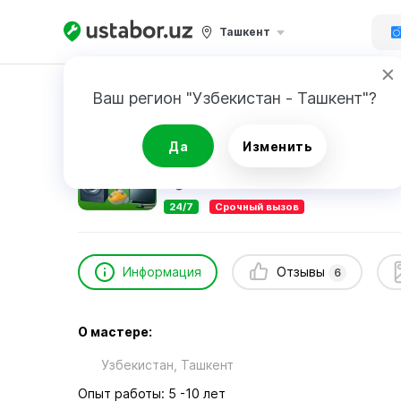
Ташкент
Главная
Ремонт техники
Умаров Маъмурж
Ваш регион "Узбекистан - Ташкент"?
Умаров Маъмуржан
Да
Изменить
6
отзывов
24/7
Срочный вызов
Информация
Отзывы
6
О мастере:
Узбекистан, Ташкент
Опыт работы: 5 -10 лет