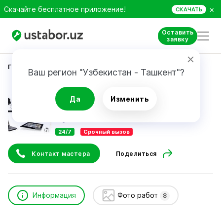
×
Скачайте бесплатное приложение!
СКАЧАТЬ
Оставить
заявку
Главная
Ремонт техники
Аъзамжон
Ваш регион "Узбекистан - Ташкент"?
Аъзамжон
Да
Изменить
24/7
Срочный вызов
Контакт мастера
Поделиться
Информация
Фото работ
8