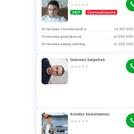
24/7
Срочный вызов
Установка спутниковой антенны
от
150 000
Установка домофонов
от
500 000
Установка камер наблюдения
от
200 000
Gulomov Sanjarbek
Komilov Abdumannon