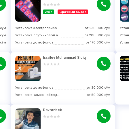
24/7
Срочный вызов
сўм
Установка электроприборов
от
230 000
сўм
сўм
Установка спутниковой антенны
от
200 000
сўм
сўм
Установка домофонов
от
170 000
сўм
Уста
Israilov Muhammad Sidiq
Установка домофонов
от
30 000
сўм
Установка камер наблюдения
от
50 000
сўм
Davronbek