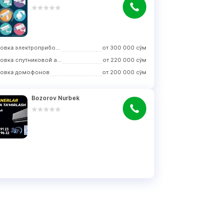
Установка электроприборов
от
300 000
сўм
Установка спутниковой антенны
от
220 000
сўм
новка домофонов
от
200 000
сўм
Bozorov Nurbek