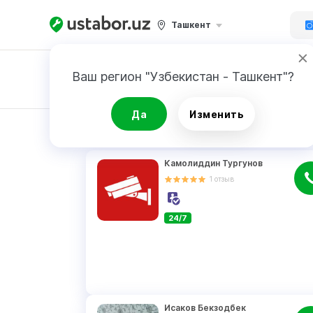
Ташкент
Ваш регион "Узбекистан - Ташкент"?
Заявка
Да
Изменить
РЕЗУЛЬТАТ
Камолиддин Тургунов
1
отзыв
24/7
Исаков Бекзодбек