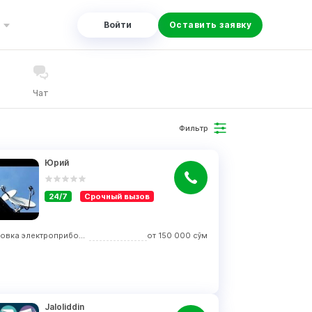
Войти
Оставить заявку
Чат
Фильтр
Юрий
24/7
Срочный вызов
Установка электроприборов
от
150 000
сўм
Jaloliddin