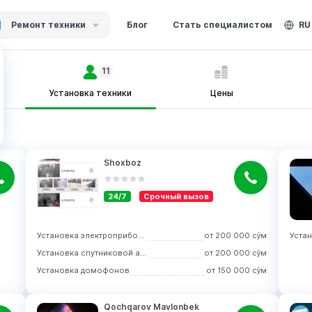
Ремонт техники
Блог
Стать специалистом
RU
11
Установка техники
Цены
Shoxboz
24/7
Срочный вызов
Установка электроприборов
от
200 000
сўм
Установка спутниковой антенны
от
200 000
сўм
Установка домофонов
от
150 000
сўм
Qochqarov Mavlonbek