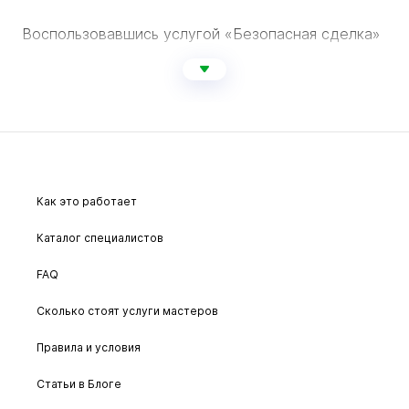
Воспользовавшись услугой «Безопасная сделка»
вы не рискуете потерять деньги, внося аванс.
Деньги будут перечислены на карту исполнителя
лишь после того, как вы подтвердите, что услуга
выполнена и вас устраивает работа мастера.
Смотрите в «Подробнее» какие работы включены
Как это работает
в стоимость услуг.
Каталог специалистов
FAQ
Сколько стоят услуги мастеров
Правила и условия
Статьи в Блоге