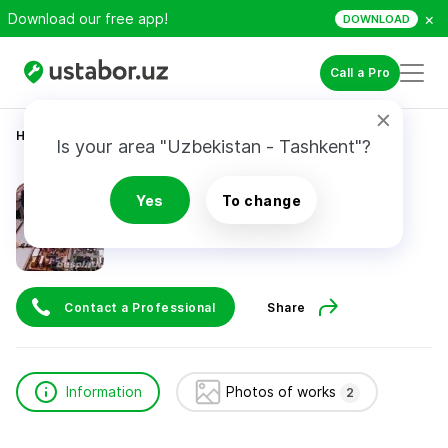
×
Download our free app!
DOWNLOAD
Call a Pro
Home
Appliance Repair & Installation
sigmaconnect
Is your area "Uzbekistan - Tashkent"?
sigmaconnect
Yes
To change
24/7
Contact a Professional
Share
Information
Photos of works
2