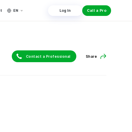
st
EN
Log In
Call a Pro
Contact a Professional
Share