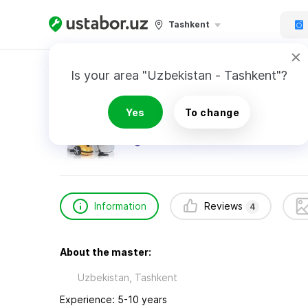
Tashkent
Home
Appliance Repair & Installation
Собо
Is your area "Uzbekistan - Tashkent"?
Соборницкий Александр
Yes
To change
4
reviews
Information
Reviews
4
About the master:
Uzbekistan, Tashkent
Experience: 5-10 years