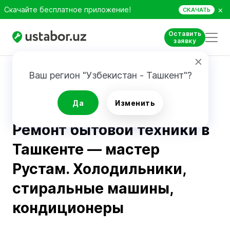
×
Скачайте бесплатное приложение!
СКАЧАТЬ
Оставить
заявку
Главная
Блог
Рустам — опытный мастер по ремонту бытовой техники
Ваш регион "Узбекистан - Ташкент"?
Рекомендации
Да
Изменить
Ремонт бытовой техники в
Ташкенте — мастер
Рустам. Холодильники,
стиральные машины,
кондиционеры