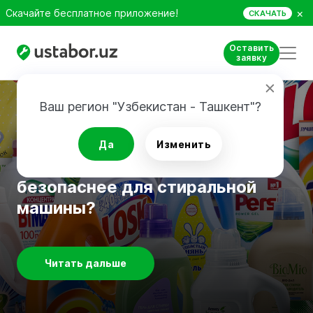
×
Скачайте бесплатное приложение!
СКАЧАТЬ
Оставить
заявку
Ваш регион "Узбекистан - Ташкент"?
Обзоры
Порошок или гель — что лучше
Да
Изменить
отстирывает вещи и
безопаснее для стиральной
машины?
Читать дальше