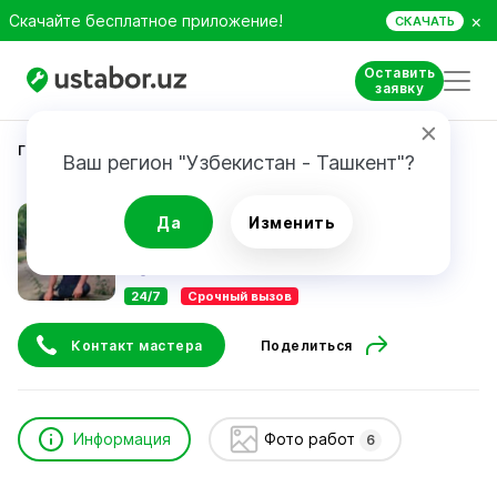
×
Скачайте бесплатное приложение!
СКАЧАТЬ
Оставить
заявку
Главная
Ремонт техники
Xayrulla Qurbonov
Ваш регион "Узбекистан - Ташкент"?
Xayrulla Qurbonov
Да
Изменить
24/7
Срочный вызов
Контакт мастера
Поделиться
Информация
Фото работ
6