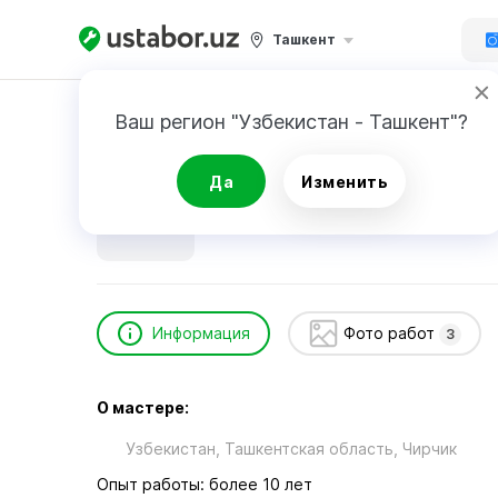
Ташкент
Главная
Ремонт техники
Дяров Ш.
Ваш регион "Узбекистан - Ташкент"?
Дяров Ш.
Да
Изменить
Информация
Фото работ
3
О мастере:
Узбекистан, Ташкентская область, Чиpчик
Опыт работы: более 10 лет