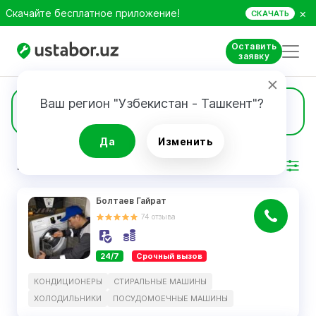
×
Скачайте бесплатное приложение!
СКАЧАТЬ
Оставить
заявку
Ваш регион "Узбекистан - Ташкент"?
35
Посудомоечные машины
Да
Изменить
РЕЗУЛЬТАТ
Фильтр
Болтаев Гайрат
74
отзыва
24/7
Срочный вызов
КОНДИЦИОНЕРЫ
СТИРАЛЬНЫЕ МАШИНЫ
ХОЛОДИЛЬНИКИ
ПОСУДОМОЕЧНЫЕ МАШИНЫ