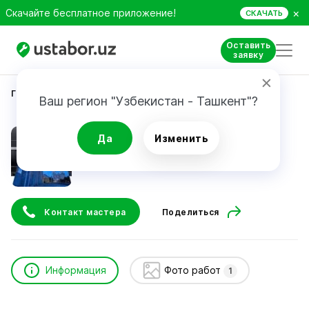
×
Скачайте бесплатное приложение!
СКАЧАТЬ
Оставить
заявку
Главная
Ремонт техники
Позвоните
Ваш регион "Узбекистан - Ташкент"?
Позвоните
Да
Изменить
Контакт мастера
Поделиться
Информация
Фото работ
1