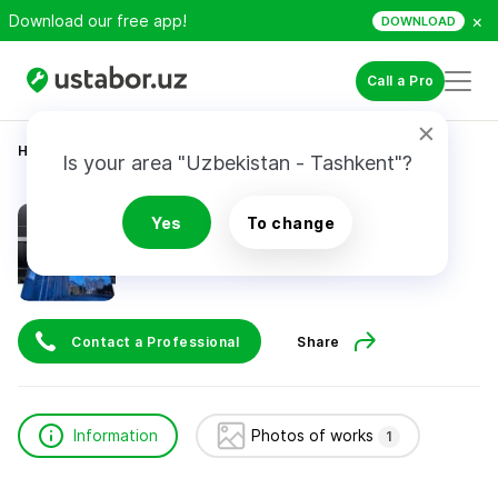
×
Download our free app!
DOWNLOAD
Call a Pro
Home
Appliance Repair & Installation
Позвоните
Is your area "Uzbekistan - Tashkent"?
Позвоните
Yes
To change
Contact a Professional
Share
Information
Photos of works
1