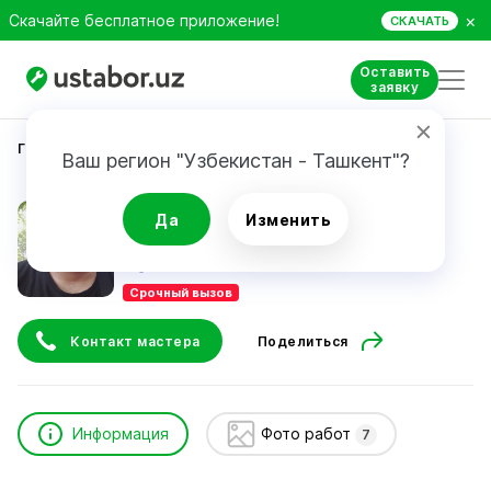
×
Скачайте бесплатное приложение!
СКАЧАТЬ
Оставить
заявку
Главная
Ремонт техники
BEKZOD Gafurov
Ваш регион "Узбекистан - Ташкент"?
BEKZOD Gafurov
Да
Изменить
Срочный вызов
Контакт мастера
Поделиться
Информация
Фото работ
7