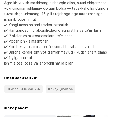
Agar kir yuvish mashinangiz shovqin qilsa, suvni chiqarmasa 
yoki umuman ishlamay qolgan bo‘lsa — tavakkal qilib o‘zingiz 
tuzatishga urinmang. 15 yillik tajribaga ega mutaxassisga 
ishonib topshiring!

✔️ Yangi mashinalarni tezkor o‘rnatish

✔️ Har qanday murakkablikdagi diagnostika va ta’mirlash

✔️ Platalar va mikrosxemalarni ta’mirlash

✔️ Podshipnik almashtirish

✔️ Karcher yordamida professional baraban tozalash

✔️ Barcha kerakli ehtiyot qismlar mavjud - kutish shart emas

✔️ 1 yilgacha kafolat

Ishimiz tez, toza va ishonchli natija bilan!
Специализация:
Стиральные машины
Кондиционеры
Фото работ: