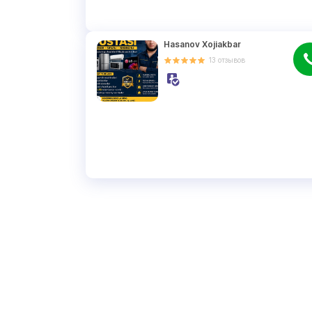
Hasanov Xojiakbar
13
отзывов