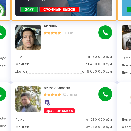
Abdullo
1
отзыв
Ремонт
от
150 000
сўм
сўм
Ремо
Монтаж
от
400 000
сўм
сўм
Демо
Другое
от
6 000 000
сўм
Друг
Azizov Bahodir
32
отзыва
Срочный вызов
сўм
Ремонт
от
250 000
сўм
Демо
сўм
Монтаж
от
350 000
сўм
Обсл