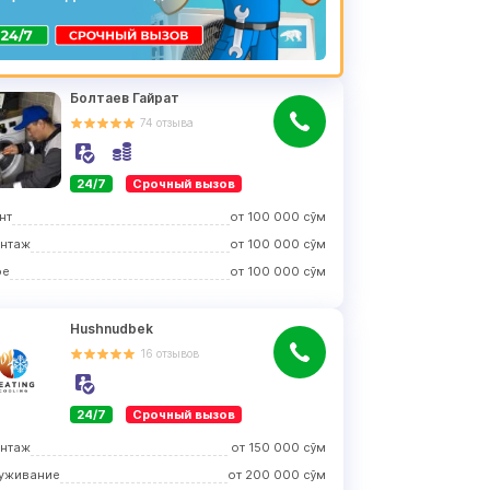
Болтаев Гайрат
74
отзыва
24/7
Срочный вызов
нт
от
100 000
сўм
нтаж
от
100 000
сўм
ое
от
100 000
сўм
Hushnudbek
16
отзывов
24/7
Срочный вызов
нтаж
от
150 000
сўм
уживание
от
200 000
сўм