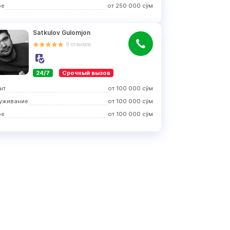
ое
от
250 000
сўм
Satkulov Gulomjon
9
отзывов
24/7
Срочный вызов
нт
от
100 000
сўм
уживание
от
100 000
сўм
ое
от
100 000
сўм