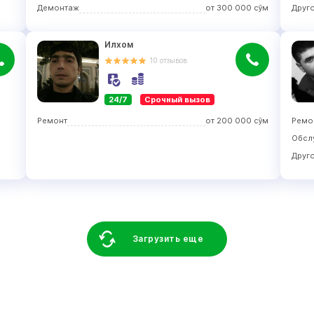
Демонтаж
от
300 000
сўм
Друг
Илхом
10
отзывов
24/7
Срочный вызов
Ремонт
от
200 000
сўм
Ремо
Обсл
Друг
Загрузить еще