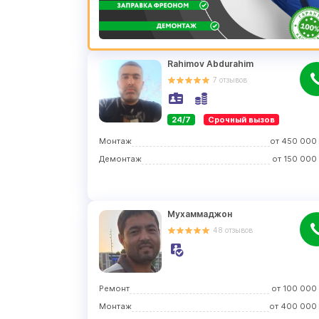
Rahimov Abdurahim
7
отзывов
24/7
Срочный вызов
Монтаж
от
450 000
Демонтаж
от
150 000
Мухаммаджон
48
отзывов
Ремонт
от
100 000
Монтаж
от
400 000