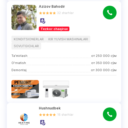
Azizov Bahodir
32
sharhlar
Tezkor chaqiruv
KONDITSIONERLAR
KIR YUVISH MASHINALARI
SOVUTGICHLAR
Ta'mirlash
от
250 000
сўм
O'rnatish
от
350 000
сўм
Demontaj
от
300 000
сўм
Hushnudbek
16
sharhlar