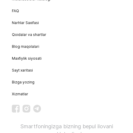
FAQ
Narhlar Saxifasi
Qoidalar va shartlar
Blog maqolalari
Maxfiylik siyosati
Sayt xaritasi
Bizga yozing
Xizmatlar
Smartfoningizga bizning bepul ilovani