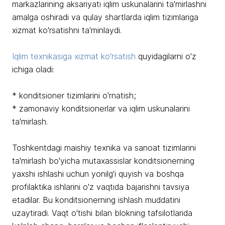
markazlarining aksariyati iqlim uskunalarini ta'mirlashni
amalga oshiradi va qulay shartlarda iqlim tizimlariga
xizmat ko'rsatishni ta'minlaydi.
Iqlim texnikasiga xizmat ko'rsatish
quyidagilarni o'z
ichiga oladi:
* konditsioner tizimlarini o'rnatish;
* zamonaviy konditsionerlar va iqlim uskunalarini
ta'mirlash.
Toshkentdagi maishiy texnika va sanoat tizimlarini
ta'mirlash bo'yicha mutaxassislar konditsionerning
yaxshi ishlashi uchun yonilg'i quyish va boshqa
profilaktika ishlarini o'z vaqtida bajarishni tavsiya
etadilar. Bu konditsionerning ishlash muddatini
uzaytiradi. Vaqt o'tishi bilan blokning tafsilotlarida