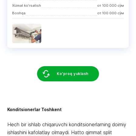
Хizmat ko'rsatish
от
100 000
сўм
Boshqa
от
100 000
сўм
Ko'proq yuklash
Konditsionerlar Toshkent
Hech bir ishlab chiqaruvchi konditsionerlarning doimiy
ishlashini kafolatlay olmaydi. Hatto qimmat split