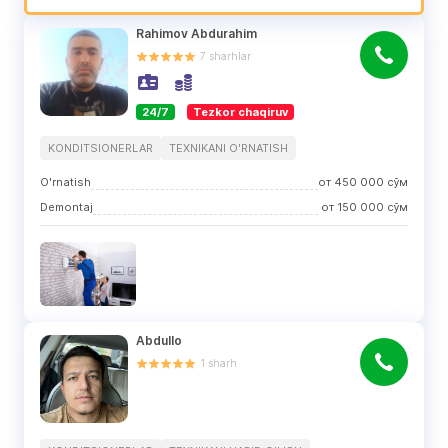
Rahimov Abdurahim
7
sharhlar
24/7
Tezkor chaqiruv
KONDITSIONERLAR
TEXNIKANI O'RNATISH
O'rnatish
от
450 000
сўм
Demontaj
от
150 000
сўм
Abdullo
1
sharh