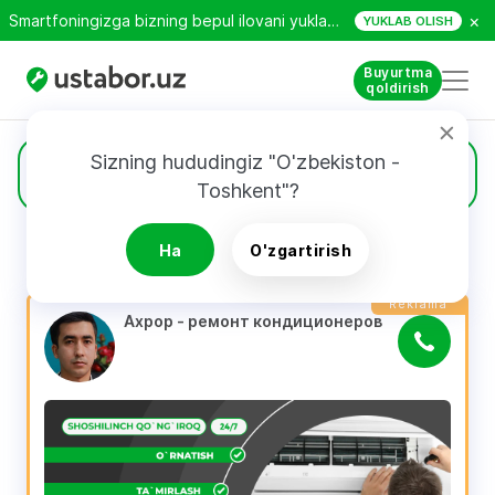
×
Smartfoningizga bizning bepul ilovani yuklab oling!
YUKLAB OLISH
Buyurtma
qoldirish
Sizning hududingiz "O'zbekiston - 
403
Konditsionerlar
Toshkent"?
Ha
O'zgartirish
QIDIRUV NATIJALARI
Filtri
Reklama
Ахрор - ремонт кондиционеров