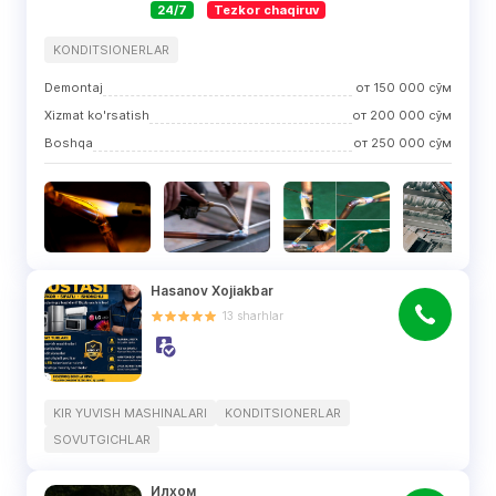
24/7
Tezkor chaqiruv
KONDITSIONERLAR
Demontaj
от
150 000
сўм
Хizmat ko'rsatish
от
200 000
сўм
Boshqa
от
250 000
сўм
Hasanov Xojiakbar
13
sharhlar
KIR YUVISH MASHINALARI
KONDITSIONERLAR
SOVUTGICHLAR
Илхом