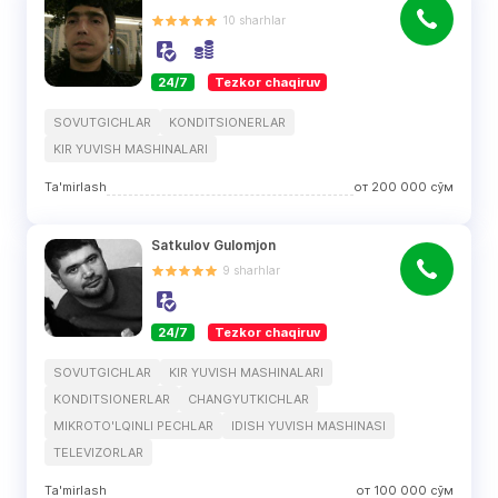
10
sharhlar
24/7
Tezkor chaqiruv
SOVUTGICHLAR
KONDITSIONERLAR
KIR YUVISH MASHINALARI
Ta'mirlash
от
200 000
сўм
Satkulov Gulomjon
9
sharhlar
24/7
Tezkor chaqiruv
SOVUTGICHLAR
KIR YUVISH MASHINALARI
KONDITSIONERLAR
CHANGYUTKICHLAR
MIKROTO'LQINLI PECHLAR
IDISH YUVISH MASHINASI
TELEVIZORLAR
Ta'mirlash
от
100 000
сўм