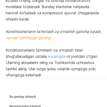
ko'plab chang, barglar va boshqa ifloslantiruvchi
moddalar to'planadi. Bunday klasterlar natijasida
harorat ko'tariladi va kompressor quvvat chegarasida
ishlashi kerak.
Konditsionerlarni ta'mirlash va o'rnatish qancha turadi,
narxlar sahifasiga qarang ...
Konditsionerlarni ta'mirlash va o'rnatish bilan
shug'ullanadigan ustalar
katalogda
ro'yxatdan o'tgan.
Ularning aloqalarini oling va Toshkentda uchrashuv
tashkil qiling. Ular sizga qulay vaqtda uyingizga yoki
ofisingizga kelishadi!
Bu qanday ishlaydi
Mutaxassislar katalogi