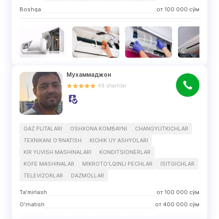
Boshqa
от
100 000
сўм
Мухаммаджон
48
sharhlar
GAZ PLITALARI
OSHXONA KOMBAYNI
CHANGYUTKICHLAR
TEXNIKANI O'RNATISH
KICHIK UY ASHYOLARI
KIR YUVISH MASHINALARI
KONDITSIONERLAR
KOFE MASHINALAR
MIKROTO'LQINLI PECHLAR
ISITGICHLAR
TELEVIZORLAR
DAZMOLLAR
Ta'mirlash
от
100 000
сўм
O'rnatish
от
400 000
сўм