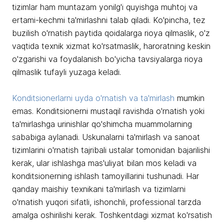
tizimlar ham muntazam yonilg'i quyishga muhtoj va
ertami-kechmi ta'mirlashni talab qiladi. Ko'pincha, tez
buzilish o'rnatish paytida qoidalarga rioya qilmaslik, o'z
vaqtida texnik xizmat ko'rsatmaslik, haroratning keskin
o'zgarishi va foydalanish bo'yicha tavsiyalarga rioya
qilmaslik tufayli yuzaga keladi.
Konditsionerlarni uyda o'rnatish va ta'mirlash
mumkin
emas. Konditsionerni mustaqil ravishda o'rnatish yoki
ta'mirlashga urinishlar qo'shimcha muammolarning
sababiga aylanadi. Uskunalarni ta'mirlash va sanoat
tizimlarini o'rnatish tajribali ustalar tomonidan bajarilishi
kerak, ular ishlashga mas'uliyat bilan mos keladi va
konditsionerning ishlash tamoyillarini tushunadi. Har
qanday maishiy texnikani ta'mirlash va tizimlarni
o'rnatish yuqori sifatli, ishonchli, professional tarzda
amalga oshirilishi kerak. Toshkentdagi xizmat ko'rsatish