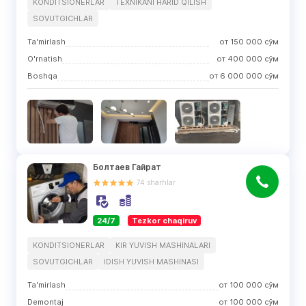
KONDITSIONERLAR
TEXNIKANI HARID QILISH
SOVUTGICHLAR
Ta'mirlash
от
150 000
сўм
O'rnatish
от
400 000
сўм
Boshqa
от
6 000 000
сўм
Болтаев Гайрат
74
sharhlar
24/7
Tezkor chaqiruv
KONDITSIONERLAR
KIR YUVISH MASHINALARI
SOVUTGICHLAR
IDISH YUVISH MASHINASI
Ta'mirlash
от
100 000
сўм
Demontaj
от
100 000
сўм