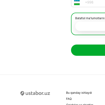
Batafsil ma'lumotlarni
Bu qanday ishlaydi
FAQ
Qoidalar va shartlar