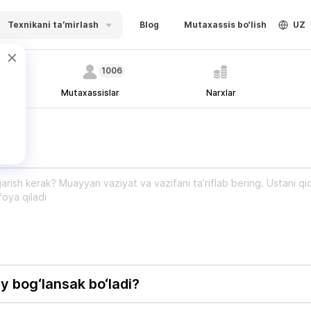
Texnikani ta’mirlash
Blog
Mutaxassis bo‘lish
UZ
1006
Mutaxassislar
Narxlar
rak?
y bog‘lansak bo‘ladi?