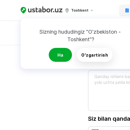
Toshkent
Sizning hududingiz "O'zbekiston - 
Toshkent"?
Buyurtnoma
Ha
O'zgartirish
Nima qilish ke
Siz bilan qanda