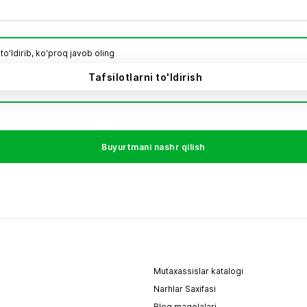
 to'ldirib, ko'proq javob oling
Tafsilotlarni to'ldirish
Buyurtmani nashr qilish
Mutaxassislar katalogi
Narhlar Saxifasi
Blog maqolalari