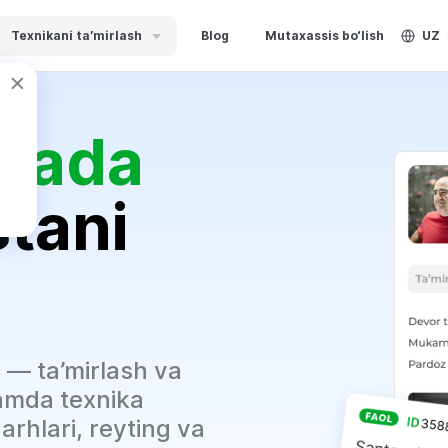
Texnikani ta’mirlash
Blog
Mutaxassis bo‘lish
UZ
iqada
stani
i — ta’mirlash va
hamda texnika
arhlari, reyting va