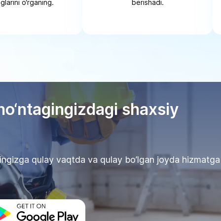
glarini o‘rganing.
berishadi.
ho‘ntagingizdagi shaxsiy
’zingizga qulay vaqtda va qulay bo’lgan joyda hizmatga