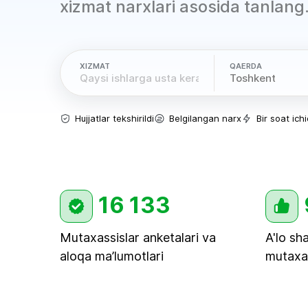
xizmat narxlari asosida tanlang
XIZMAT
QAERDA
Hujjatlar tekshirildi
Belgilangan narx
Bir soat ich
16 133
Mutaxassislar anketalari va
A'lo sh
aloqa ma’lumotlari
mutaxas