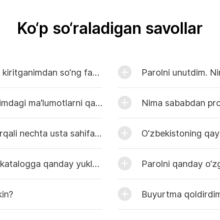
Ko‘p so‘raladigan savollar
Ro‘yxatdan o‘tish uchun ma’lumotlarni kiritganimdan so‘ng faollashtirish havolasi yuborilgan xatni olmadim. Nima qilishim kerak?
Parolni unutdim. Ni
Kontakt ma’lumotlarim o‘zgardi. Profilimdagi ma’lumotlarni qanday tahrirlashim mumkin?
Nima sababdan prof
Biz ustalar brigadasimiz. Bitta profil orqali nechta usta sahifasini yaratish mumkin?
O‘zbekistoning qays
Bajarilgan ishlarimning fotosuratlarini katalogga qanday yuklashim mumkin?
Parolni qanday o‘z
kin?