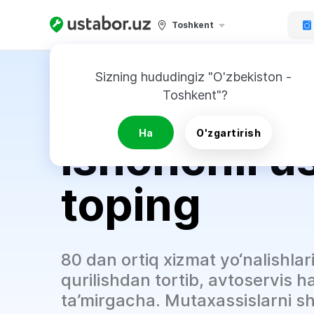
Toshkent
Sizning hududingiz "O'zbekiston - 
Atigi
5 daq
Toshkent"?
Ha
O'zgartirish
ishonchli u
toping
80 dan ortiq xizmat yo‘nalishlar
qurilishdan tortib, avtoservis 
ta’mirgacha. Mutaxassislarni sh