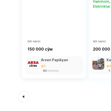
Hammom
Elektriklar
Ish narxi:
Ish narxi:
150 000 сўм
200 000
Arsen Papikyan
Ха
5
5
62
sharhlar
1