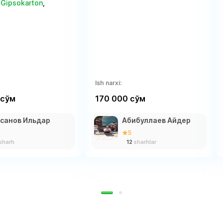
,
Gipsokarton
,
Ish narxi:
 сўм
170 000 сўм
санов Ильдар
Абибуллаев Айдер
5
sharh
12
sharhlar