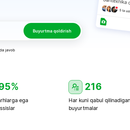
.
Buyurtma qoldirish
ida javob
95%
216
arhlarga ega
Har kuni qabul qilinadiga
sislar
buyurtmalar