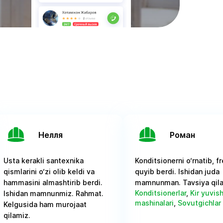
Нелля
Роман
Usta kerakli santexnika
Konditsionerni o‘rnatib, f
qismlarini o‘zi olib keldi va
quyib berdi. Ishidan juda
hammasini almashtirib berdi.
mamnunman. Tavsiya qil
Konditsionerlar
,
Kir yuvis
Ishidan mamnunmiz. Rahmat.
mashinalari
,
Sovutgichlar
Kelgusida ham murojaat
qilamiz.