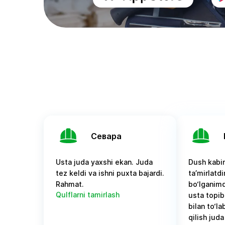
Севара
Usta juda yaxshi ekan. Juda
Dush kabin
tez keldi va ishni puxta bajardi.
ta’mirlat
Rahmat.
bo‘lganimd
Qulflarni tamirlash
usta topib
bilan to‘l
qilish jud