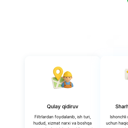
Qulay qidiruv
Sharh
Filtrlardan foydalanib, ish turi,
Ishonchli
hudud, xizmat narxi va boshqa
uchun haqiqi