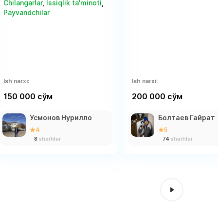
Chilangarlar
,
Issiqlik ta'minoti
,
Payvandchilar
Ish narxi:
Ish narxi:
150 000 сўм
200 000 сўм
Усмонов Нурилло
Болтаев Гайрат
4
5
8
sharhlar
74
sharhlar