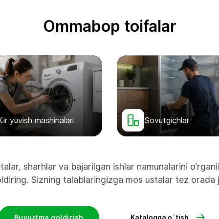
Ommabop toifalar
Kir yuvish mashinalari
Sovutgichlar
alar, sharhlar va bajarilgan ishlar namunalarini o‘rga
diring. Sizning talablaringizga mos ustalar tez orada 
Buyurtma qoldirish
Katalogga o`tish