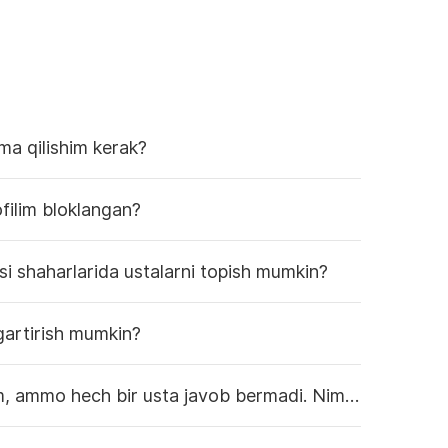
ma qilishim kerak?
ilim bloklangan?
i shaharlarida ustalarni topish mumkin?
gartirish mumkin?
Buyurtma qoldirdim, ammo hech bir usta javob bermadi. Nima qilishim kerak?