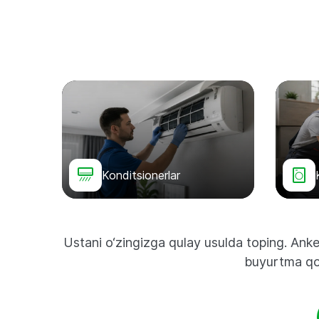
Konditsionerlar
Ustani o‘zingizga qulay usulda toping. Anket
buyurtma qol