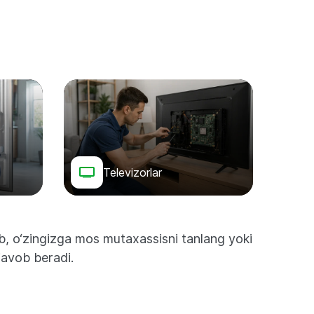
Televizorlar
nib, o‘zingizga mos mutaxassisni tanlang yoki
javob beradi.