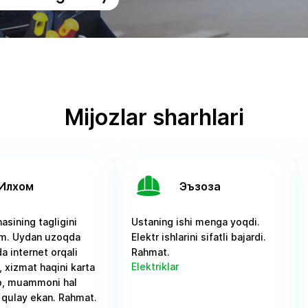
Mijozlar sharhlari
Илхом
Эъзоза
asining tagligini
Ustaning ishi menga yoqdi.
dim. Uydan uzoqda
Elektr ishlarini sifatli bajardi.
a internet orqali
Rahmat.
Elektriklar
, xizmat haqini karta
ab, muammoni hal
a qulay ekan. Rahmat.