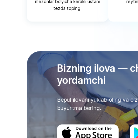
mezonlar bo‘yicha kerakli ustani
reytin
tezda toping.
Bizning ilova — c
yordamchi
Bepul ilovani yuklab oling va o
buyurtma bering.