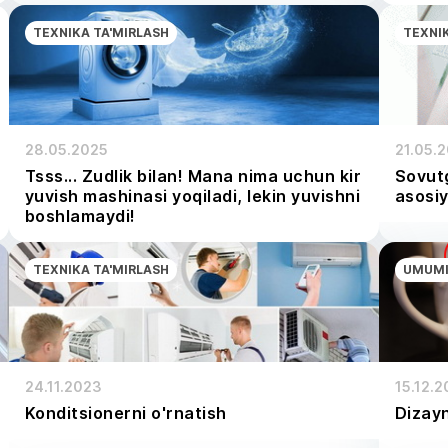
TEXNIKA TA'MIRLASH
TEXNI
28.05.2025
21.05.
Tsss... Zudlik bilan! Mana nima uchun kir
Sovutg
yuvish mashinasi yoqiladi, lekin yuvishni
asosiy
boshlamaydi!
TEXNIKA TA'MIRLASH
UMUMI
24.11.2023
15.12.2
Konditsionerni o'rnatish
Dizayn