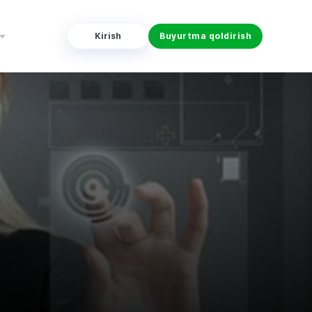
Kirish
Buyurtma qoldirish