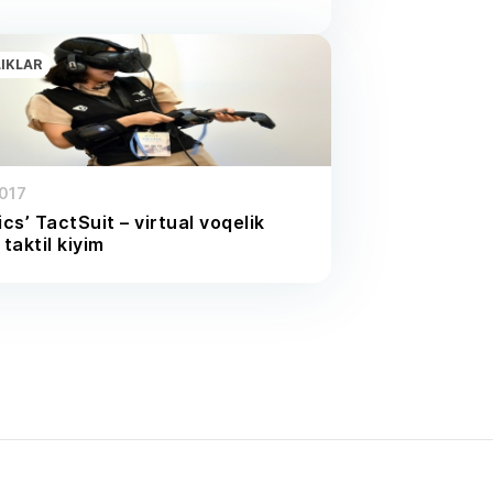
LIKLAR
2017
cs’ TactSuit – virtual voqelik
taktil kiyim