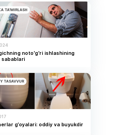
KA TA'MIRLASH
2024
ichning noto'g'ri ishlashining
 sabablari
Y TASAVVUR
017
erlar g’oyalari: oddiy va buyukdir