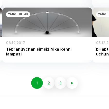
YANGILIKLAR
YANGI
06.12.2017
05.12.
Tebranuvchan simsiz Nika Renni
bHapti
lampasi
uchun 
1
2
3