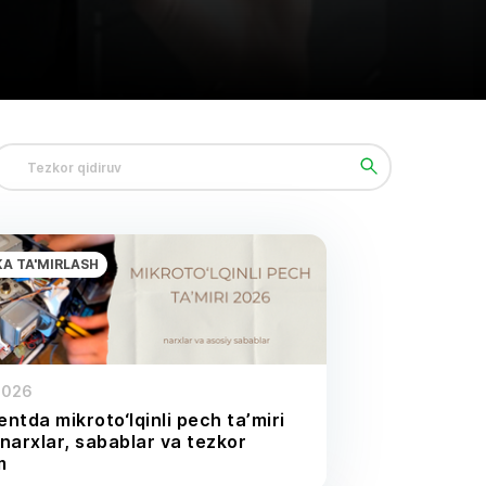
KA TA'MIRLASH
2026
ntda mikroto‘lqinli pech ta’miri
narxlar, sabablar va tezkor
m