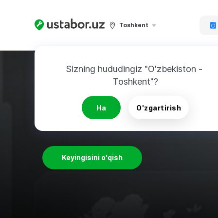
Toshkent
Sizning hududingiz "O'zbekiston - 
Toshkent"?
UMUMIY TASAVVUR
Ha
O'zgartirish
Келажак технологияла
Keyingisini o'qish