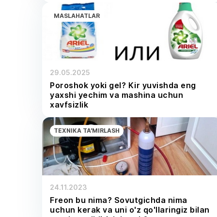
MASLAHATLAR
29.05.2025
Poroshok yoki gel? Kir yuvishda eng
yaxshi yechim va mashina uchun
xavfsizlik
TEXNIKA TA'MIRLASH
24.11.2023
Freon bu nima? Sovutgichda nima
uchun kerak va uni o'z qo'llaringiz bilan