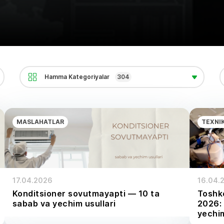
Hamma Kategoriyalar
304
MASLAHATLAR
TEXNI
17.04.2026
16.04.
Konditsioner sovutmayapti — 10 ta
Toshke
sabab va yechim usullari
2026: 
yechi