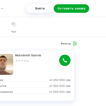
Войти
Оставить заявку
Чат
Фильтр
Murodvich Suxrob
аж
от
250 000
сўм
нтаж
от
300 000
сўм
уживание
от
200 000
сўм