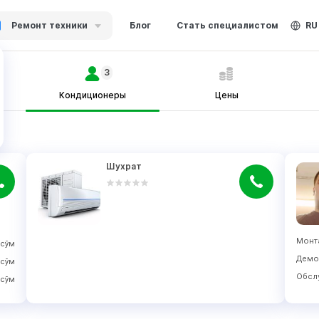
Ремонт техники
Блог
Стать специалистом
RU
3
Кондиционеры
Цены
Шухрат
Монт
сўм
Демо
сўм
Обсл
сўм