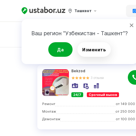
Ташкент
Ваш регион "Узбекистан - Ташкент"?
Заявка
Да
Изменить
РЕЗУЛЬТАТ
Bekzod
3
отзыва
24/7
Срочный вызов
Ремонт
от
149 000
Монтаж
от
250 000
Демонтаж
от
100 000