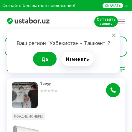
×
Скачайте бесплатное приложение!
СКАЧАТЬ
Оставить
заявку
Ваш регион "Узбекистан - Ташкент"?
5
Кондиционеры
Да
Изменить
РЕЗУЛЬТАТ
Фильтр
Тимур
КОНДИЦИОНЕРЫ