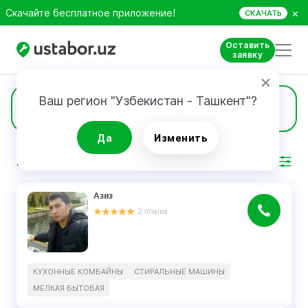
×
Скачайте бесплатное приложение!
СКАЧАТЬ
Оставить
заявку
Ваш регион "Узбекистан - Ташкент"?
2
Кухонные комбайны
Да
Изменить
РЕЗУЛЬТАТ
Фильтр
Азиз
2
отзыва
КУХОННЫЕ КОМБАЙНЫ
СТИРАЛЬНЫЕ МАШИНЫ
МЕЛКАЯ БЫТОВАЯ