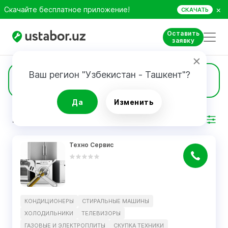
×
Скачайте бесплатное приложение!
СКАЧАТЬ
Оставить
заявку
Ваш регион "Узбекистан - Ташкент"?
1
Игровые консоли
Да
Изменить
РЕЗУЛЬТАТ
Фильтр
Техно Сервис
КОНДИЦИОНЕРЫ
СТИРАЛЬНЫЕ МАШИНЫ
ХОЛОДИЛЬНИКИ
ТЕЛЕВИЗОРЫ
ГАЗОВЫЕ И ЭЛЕКТРОПЛИТЫ
СКУПКА ТЕХНИКИ