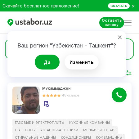
×
Скачайте бесплатное приложение!
СКАЧАТЬ
Оставить
заявку
Ваш регион "Узбекистан - Ташкент"?
63
Утюги
Да
Изменить
РЕЗУЛЬТАТ
Фильтр
Мухаммаджон
48
отзывов
ГАЗОВЫЕ И ЭЛЕКТРОПЛИТЫ
КУХОННЫЕ КОМБАЙНЫ
ПЫЛЕСОСЫ
УСТАНОВКА ТЕХНИКИ
МЕЛКАЯ БЫТОВАЯ
СТИРАЛЬНЫЕ МАШИНЫ
КОНДИЦИОНЕРЫ
КОФЕМАШИНЫ