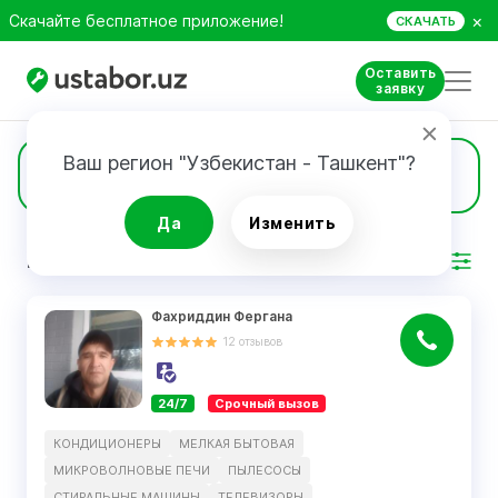
×
Скачайте бесплатное приложение!
СКАЧАТЬ
Оставить
заявку
Ваш регион "Узбекистан - Ташкент"?
24
Кондиционеры
Да
Изменить
РЕЗУЛЬТАТ
Фильтр
Фахриддин Фергана
12
отзывов
24/7
Срочный вызов
КОНДИЦИОНЕРЫ
МЕЛКАЯ БЫТОВАЯ
МИКРОВОЛНОВЫЕ ПЕЧИ
ПЫЛЕСОСЫ
СТИРАЛЬНЫЕ МАШИНЫ
ТЕЛЕВИЗОРЫ