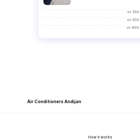
от
700
от
300
от
400
Air Conditioners Andijan
How it works