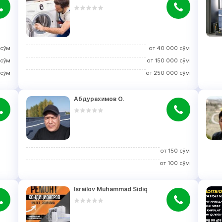
сўм
от
40 000
сўм
сўм
от
150 000
сўм
сўм
от
250 000
сўм
Абдурахимов О.
от
150
сўм
от
100
сўм
Israilov Muhammad Sidiq