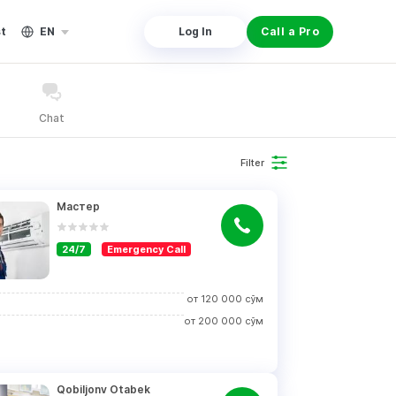
st
EN
Log In
Call a Pro
Chat
Filter
Мастер
24/7
Emergency Call
от
120 000
сўм
от
200 000
сўм
Qobiljonv Оtabek