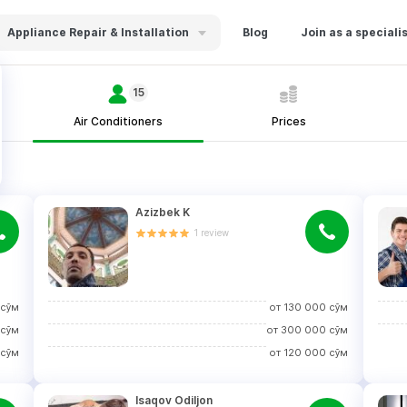
Appliance Repair & Installation
Blog
Join as a speciali
15
Air Conditioners
Prices
Azizbek K
1
review
сўм
от
130 000
сўм
сўм
от
300 000
сўм
сўм
от
120 000
сўм
Isaqov Odiljon