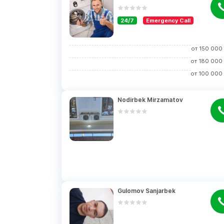
24/7
Emergency Call
от
150 000
от
180 000
от
100 000
Nodirbek Mirzamatov
Gulomov Sanjarbek