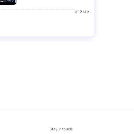
от
0
сўм
Stay in touch: