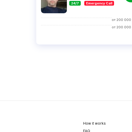
24/7
Emergency Call
от
200 000
от
200 000
How it works
FAQ