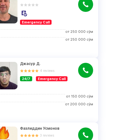
Emergency Call
от
250 000
сўм
от
250 000
сўм
Джасур Д.
4
reviews
24/7
Emergency Call
от
150 000
сўм
от
200 000
сўм
Фазлиддин Усмонов
3
reviews