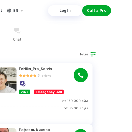
st
EN
Log In
Call a Pro
Chat
Filter
FeNiks_Pro_Servis
5
reviews
24/7
Emergency Call
от
150 000
сўм
от
65 000
сўм
Рафаэль Киямов