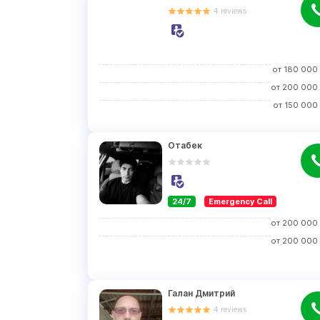
4
reviews
от
180 000
от
200 000
от
150 000
Отабек
24/7
Emergency Call
от
200 000
от
200 000
Галан Дмитрий
4
reviews