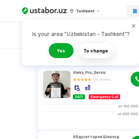
Tashkent
Is your area "Uzbekistan - Tashkent"?
Master order
Yes
To change
RESULTS
Aleks_Pro_Servis
136
reviews
24/7
Emergency Call
от
100 000
от
200 000
Абдусатторов Шерзод