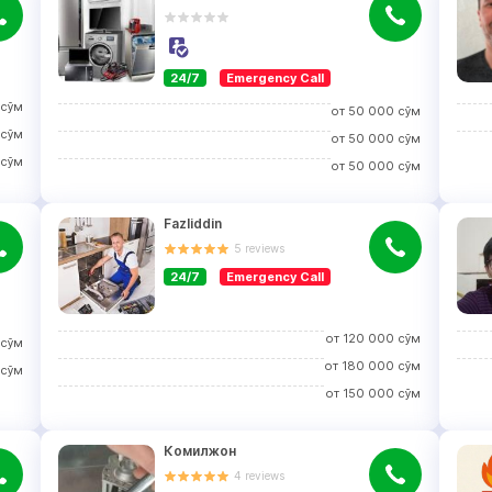
24/7
Emergency Call
сўм
от
50 000
сўм
сўм
от
50 000
сўм
сўм
от
50 000
сўм
Fazliddin
5
reviews
24/7
Emergency Call
от
120 000
сўм
сўм
от
180 000
сўм
сўм
от
150 000
сўм
Комилжон
4
reviews