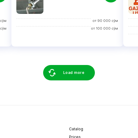
сўм
от
90 000
сўм
сўм
от
100 000
сўм
Load more
Catalog
Prices