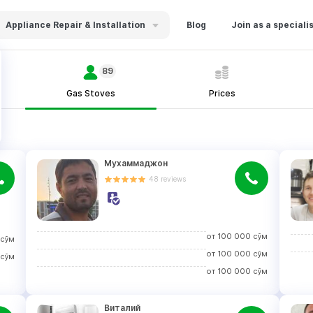
Appliance Repair & Installation
Blog
Join as a speciali
89
Gas Stoves
Prices
Мухаммаджон
48
reviews
от
100 000
сўм
сўм
от
100 000
сўм
сўм
от
100 000
сўм
Виталий