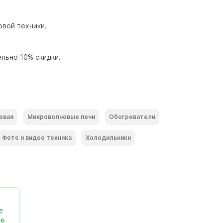
вой техники.

ьно 10% скидки.

овая
Микроволновые печи
Обогреватели
Фото и видео техника
Холодильники
е
ее