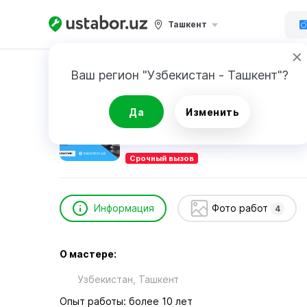
Ташкент
Главная
Ремонт техники
Единый сервисн
Ваш регион "Узбекистан - Ташкент"?
Единый сервисный центр
Да
Изменить
Срочный вызов
Информация
Фото работ
4
О мастере:
Узбекистан, Ташкент
Опыт работы: более 10 лет