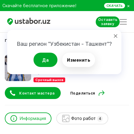
×
Скачайте бесплатное приложение!
СКАЧАТЬ
Оставить
заявку
Главная
Ремонт техники
Logfree Service
Ваш регион "Узбекистан - Ташкент"?
Logfree Service
Да
Изменить
Срочный вызов
Контакт мастера
Поделиться
Информация
Фото работ
4