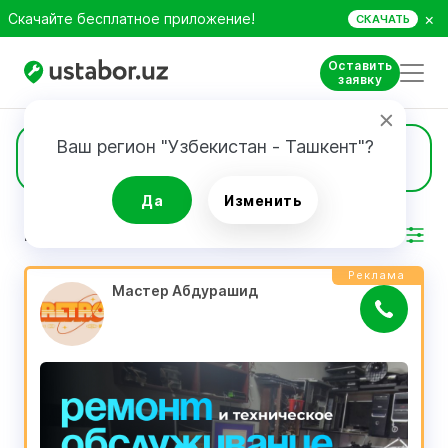
×
Скачайте бесплатное приложение!
СКАЧАТЬ
Оставить
заявку
Ваш регион "Узбекистан - Ташкент"?
53
Телефоны и компьютеры
Да
Изменить
РЕЗУЛЬТАТ
Фильтр
Реклама
Мастер Абдурашид