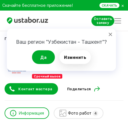
×
Скачайте бесплатное приложение!
СКАЧАТЬ
Оставить
заявку
Главная
Ремонт техники
Гарант Сервис Центр
Ваш регион "Узбекистан - Ташкент"?
Гарант Сервис Центр
Да
Изменить
Срочный вызов
Контакт мастера
Поделиться
Информация
Фото работ
4