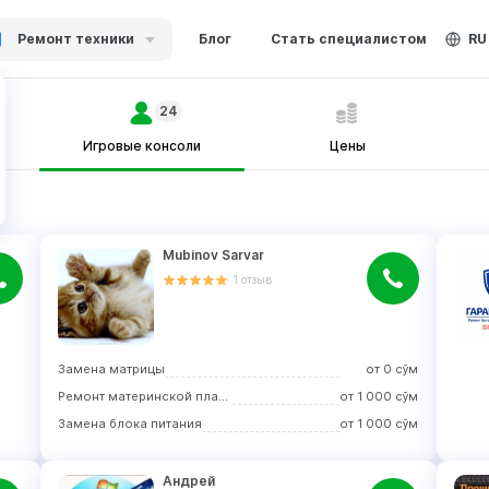
Ремонт техники
Блог
Стать специалистом
RU
24
Игровые консоли
Цены
Mubinov Sarvar
1
отзыв
Замена матрицы
от
0
сўм
Ремонт материнской платы
от
1 000
сўм
Замена блока питания
от
1 000
сўм
Андрей