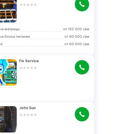
на матрицы
от
120 000
сўм
на блока питания
от
90 000
сўм
ое
от
60 000
сўм
Fix Service
John Sun