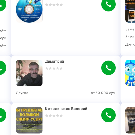
Заме
сўм
Заме
сўм
Друг
сўм
Димитрий
Другое
от
50 000
сўм
Котельников Валерий