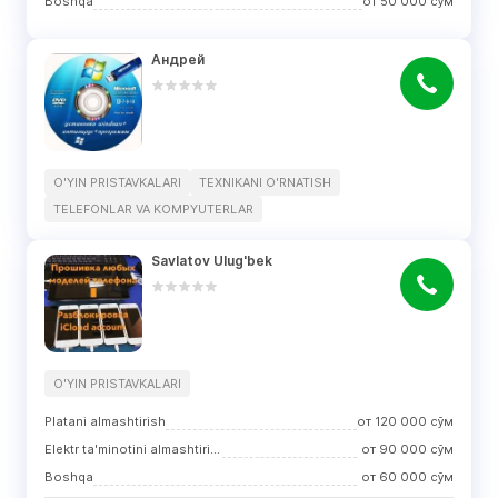
Boshqa
от
50 000
сўм
Андрей
O'YIN PRISTAVKALARI
TEXNIKANI O'RNATISH
TELEFONLAR VA KOMPYUTERLAR
Savlatov Ulug'bek
O'YIN PRISTAVKALARI
Platani almashtirish
от
120 000
сўм
Elektr ta'minotini almashtirish
от
90 000
сўм
Boshqa
от
60 000
сўм