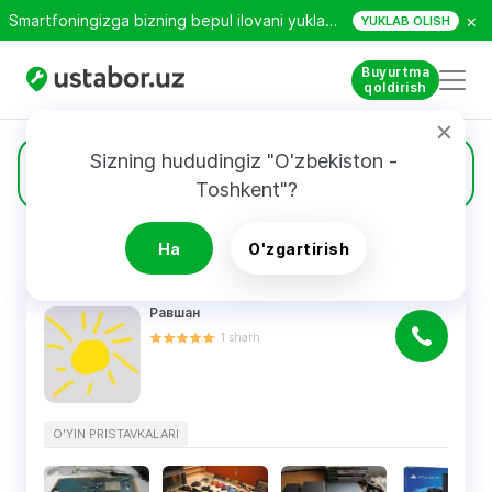
×
Smartfoningizga bizning bepul ilovani yuklab oling!
YUKLAB OLISH
Buyurtma
qoldirish
Sizning hududingiz "O'zbekiston - 
24
O'yin pristavkalari
Toshkent"?
Ha
O'zgartirish
QIDIRUV NATIJALARI
Filtri
Равшан
1
sharh
O'YIN PRISTAVKALARI