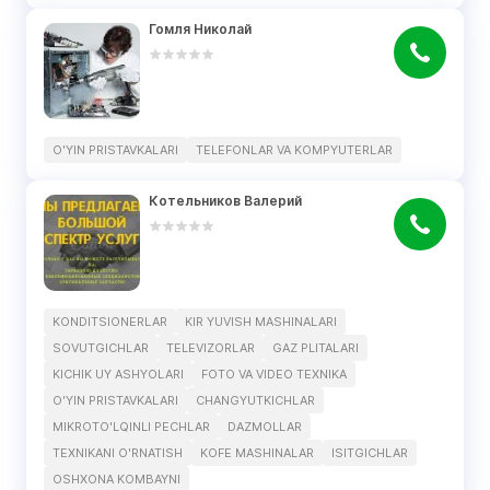
Гомля Николай
O'YIN PRISTAVKALARI
TELEFONLAR VA KOMPYUTERLAR
Котельников Валерий
KONDITSIONERLAR
KIR YUVISH MASHINALARI
SOVUTGICHLAR
TELEVIZORLAR
GAZ PLITALARI
KICHIK UY ASHYOLARI
FOTO VA VIDEO TEXNIKA
O'YIN PRISTAVKALARI
CHANGYUTKICHLAR
MIKROTO'LQINLI PECHLAR
DAZMOLLAR
TEXNIKANI O'RNATISH
KOFE MASHINALAR
ISITGICHLAR
OSHXONA KOMBAYNI