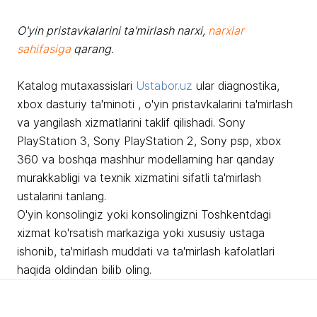
O'yin pristavkalarini ta'mirlash narxi,
narxlar
sahifasiga
qarang.
Katalog mutaxassislari
Ustabor.uz
ular diagnostika,
xbox dasturiy ta'minoti , o'yin pristavkalarini ta'mirlash
va yangilash xizmatlarini taklif qilishadi. Sony
PlayStation 3, Sony PlayStation 2, Sony psp, xbox
360 va boshqa mashhur modellarning har qanday
murakkabligi va texnik xizmatini sifatli ta'mirlash
ustalarini tanlang.
O'yin konsolingiz yoki konsolingizni Toshkentdagi
xizmat ko'rsatish markaziga yoki xususiy ustaga
ishonib, ta'mirlash muddati va ta'mirlash kafolatlari
haqida oldindan bilib oling.