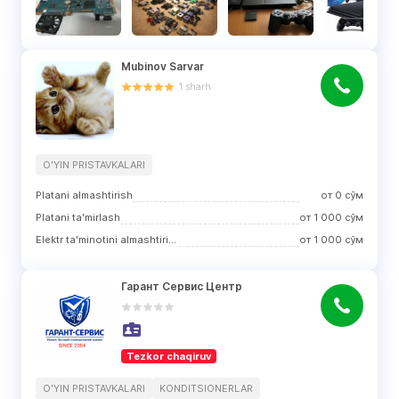
Mubinov Sarvar
1
sharh
O'YIN PRISTAVKALARI
Platani almashtirish
от
0
сўм
Platani ta'mirlash
от
1 000
сўм
Elektr ta'minotini almashtirish
от
1 000
сўм
Гарант Сервис Центр
Tezkor chaqiruv
O'YIN PRISTAVKALARI
KONDITSIONERLAR