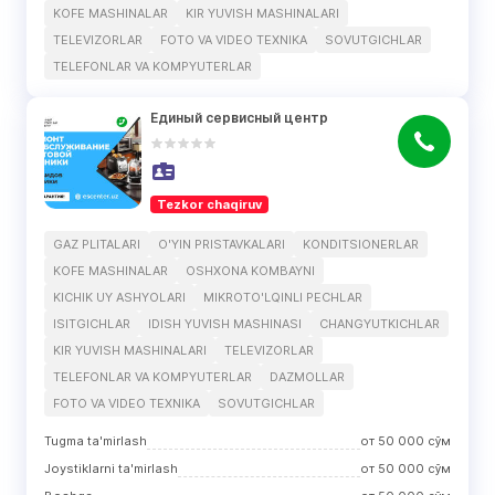
KOFE MASHINALAR
KIR YUVISH MASHINALARI
TELEVIZORLAR
FOTO VA VIDEO TEXNIKA
SOVUTGICHLAR
TELEFONLAR VA KOMPYUTERLAR
Единый сервисный центр
Tezkor chaqiruv
GAZ PLITALARI
O'YIN PRISTAVKALARI
KONDITSIONERLAR
KOFE MASHINALAR
OSHXONA KOMBAYNI
KICHIK UY ASHYOLARI
MIKROTO'LQINLI PECHLAR
ISITGICHLAR
IDISH YUVISH MASHINASI
CHANGYUTKICHLAR
KIR YUVISH MASHINALARI
TELEVIZORLAR
TELEFONLAR VA KOMPYUTERLAR
DAZMOLLAR
FOTO VA VIDEO TEXNIKA
SOVUTGICHLAR
Tugma ta'mirlash
от
50 000
сўм
Joystiklarni ta'mirlash
от
50 000
сўм