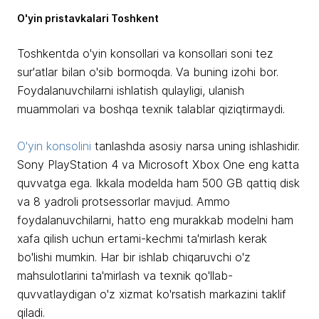
O'yin pristavkalari Toshkent
Toshkentda o'yin konsollari va konsollari soni tez
sur'atlar bilan o'sib bormoqda. Va buning izohi bor.
Foydalanuvchilarni ishlatish qulayligi, ulanish
muammolari va boshqa texnik talablar qiziqtirmaydi.
O'yin konsolini
tanlashda asosiy narsa uning ishlashidir.
Sony PlayStation 4 va Microsoft Xbox One eng katta
quvvatga ega. Ikkala modelda ham 500 GB qattiq disk
va 8 yadroli protsessorlar mavjud. Ammo
foydalanuvchilarni, hatto eng murakkab modelni ham
xafa qilish uchun ertami-kechmi ta'mirlash kerak
bo'lishi mumkin. Har bir ishlab chiqaruvchi o'z
mahsulotlarini ta'mirlash va texnik qo'llab-
quvvatlaydigan o'z xizmat ko'rsatish markazini taklif
qiladi.