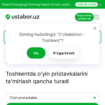
×
Smartfoningizga bizning bepul ilovani yuklab oling!
YUKLAB OLISH
Buyurtma
qoldirish
Sizning hududingiz "O'zbekiston - 
Narxlar
Toshkent"?
Ha
O'zgartirish
Bosh sahifa
Ustalarning xizmatlari narxi - Ustabor.uz
Toshkent bo’ylab o’yin konsollarini ta’mirlash narxlari - Ustabor.uz
Toshkentda o'yin pristavkalarini
ta'mirlash qancha turadi
O'yin pristavkalari