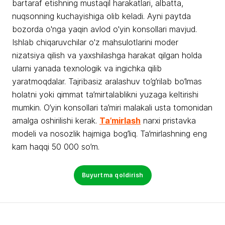
bartaraf etishning mustaqil harakatlari, albatta,
nuqsonning kuchayishiga olib keladi. Ayni paytda
bozorda o'nga yaqin avlod o'yin konsollari mavjud.
Ishlab chiqaruvchilar o'z mahsulotlarini moder
nizatsiya qilish va yaxshilashga harakat qilgan holda
ularni yanada texnologik va ingichka qilib
yaratmoqdalar. Tajribasiz aralashuv to’g’rilab bo’lmas
holatni yoki qimmat ta’mirtalablikni yuzaga keltirishi
mumkin. O’yin konsollari ta’miri malakali usta tomonidan
amalga oshirilishi kerak.
Ta’mirlash
narxi pristavka
modeli va nosozlik hajmiga bog’liq. Ta’mirlashning eng
kam haqqi 50 000 so’m.
Buyurtma qoldirish