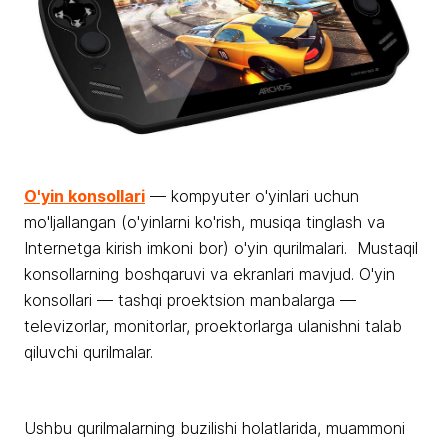
O'yin konsollari
— kompyuter o'yinlari uchun
mo'ljallangan (o'yinlarni ko'rish, musiqa tinglash va
Internetga kirish imkoni bor) o'yin qurilmalari. Mustaqil
konsollarning boshqaruvi va ekranlari mavjud. O'yin
konsollari — tashqi proektsion manbalarga —
televizorlar, monitorlar, proektorlarga ulanishni talab
qiluvchi qurilmalar.
Ushbu qurilmalarning buzilishi holatlarida, muammoni