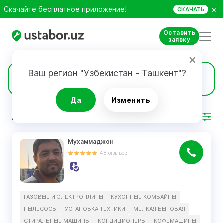
×
Скачайте бесплатное приложение!
СКАЧАТЬ
Оставить
заявку
Ваш регион "Узбекистан - Ташкент"?
122
Пылесосы
Да
Изменить
РЕЗУЛЬТАТ
Фильтр
Мухаммаджон
48
отзывов
ГАЗОВЫЕ И ЭЛЕКТРОПЛИТЫ
КУХОННЫЕ КОМБАЙНЫ
ПЫЛЕСОСЫ
УСТАНОВКА ТЕХНИКИ
МЕЛКАЯ БЫТОВАЯ
СТИРАЛЬНЫЕ МАШИНЫ
КОНДИЦИОНЕРЫ
КОФЕМАШИНЫ