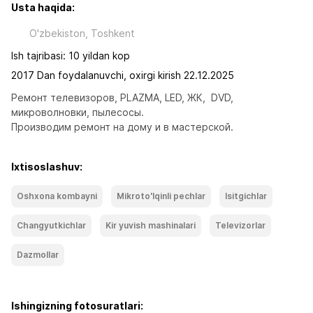
Usta haqida:
O'zbekiston, Toshkent
Ish tajribasi: 10 yildan kop
2017 Dan foydalanuvchi, oxirgi kirish 22.12.2025
Ремонт телевизоров, PLAZMA, LED, ЖК,  DVD, 
микроволновки, пылесосы. 

Производим ремонт на дому и в мастерской.
Ixtisoslashuv:
Oshxona kombayni
Mikroto'lqinli pechlar
Isitgichlar
Changyutkichlar
Kir yuvish mashinalari
Televizorlar
Dazmollar
Ishingizning fotosuratlari: