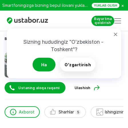
×
Smartfoningizga bizning bepul ilovani yuklab oling!
YUKLAB OLISH
Buyurtma
qoldirish
Bosh sahifa
Texnikani ta’mirlash
Андрей
Sizning hududingiz "O'zbekiston - 
Toshkent"?
Андрей
5
sharhlar
Ha
O'zgartirish
24/7
Ustaning aloqa raqami
Ulashish
Axborot
Sharhlar
Ishingizning
5