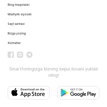
Blog maqolalari
Maxfiylik siyosati
Sayt xaritasi
Bizga yozing
Xizmatlar
Smartfoningizga bizning bepul ilovani yuklab
oling!