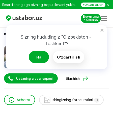
×
Smartfoningizga bizning bepul ilovani yuklab oling!
YUKLAB OLISH
Buyurtma
qoldirish
Bosh sahifa
Texnikani ta’mirlash
Yusupov Otabek
Sizning hududingiz "O'zbekiston - 
Toshkent"?
Yusupov Otabek
Ha
O'zgartirish
Tezkor chaqiruv
Ustaning aloqa raqami
Ulashish
Axborot
Ishingizning fotosuratlari
3