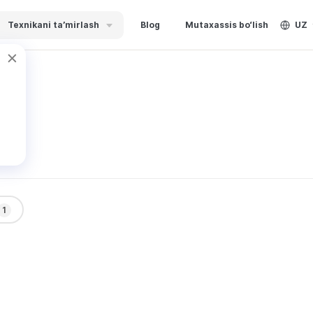
Texnikani ta’mirlash
Blog
Mutaxassis bo‘lish
UZ
р
1