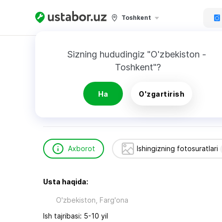
Toshkent
Bosh sahifa
Texnikani ta’mirlash
Джаханги
Sizning hududingiz "O'zbekiston - 
Toshkent"?
Джахангир
Ha
O'zgartirish
Axborot
Ishingizning fotosuratlari
Usta haqida:
O'zbekiston, Farg'ona
Ish tajribasi: 5-10 yil